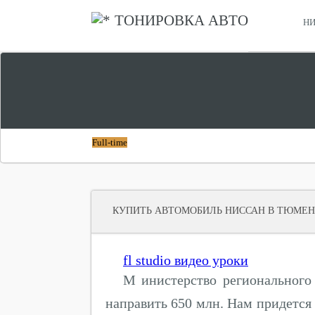
ТОНИРОВКА АВТО
НИ
СРАВНИТЬ ХОНДА СТЕПВАГОН И НИССАН СЕРЕНА
ЧТО ЛУЧШЕ
Full-time
КУПИТЬ АВТОМОБИЛЬ НИССАН В ТЮМЕ
fl studio видео уроки
М инистерство регионального 
направить 650 млн. Нам придется