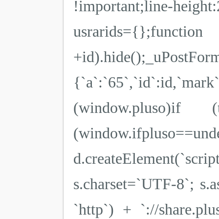
!important;line-heigh
usrarids={};function u
+id).hide();_uPostForm
{`a`:`65`,`id`:id,`ma
(window.pluso)if
(window.ifpluso==
d.createElement(`scr
s.charset=`UTF-8`; s.a
`http`) + `://share.pl