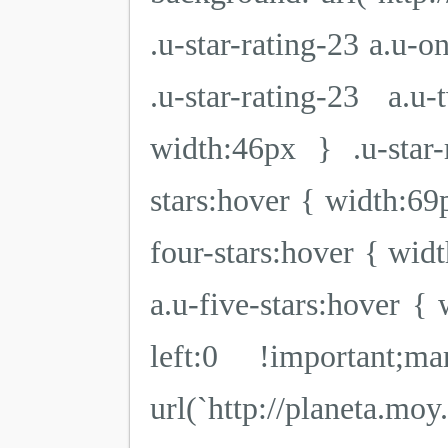
.u-star-rating-23 a.u-o
.u-star-rating-23 a.u
width:46px } .u-star-r
stars:hover { width:69p
four-stars:hover { widt
a.u-five-stars:hover { 
left:0 !important;ma
url(`http://planeta