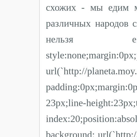
схожих - мы едим м
различных народов с
нельзя ес
style:none;margin:0px;
url(`http://planeta
padding:0px;margin:0px;
23px;line-height:23px;
index:20;position:abs
background: url(`http:/