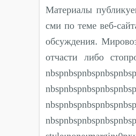
Материалы публикуе
сми по теме веб-сайт
обсуждения. Мировоз
отчасти либо стопр
nbspnbspnbspnbspnbs
nbspnbspnbspnbspnbs
nbspnbspnbspnbspnbs
nbspnbspnbspnbsp