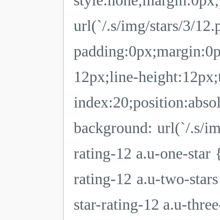
style:none;margin:0px;
url(`/.s/img/star
padding:0px;margin:0px;
12px;line-height:12px;
index:20;position:abs
background: url(`/.s/im
rating-12 a.u-one-star 
rating-12 a.u-two-stars
star-rating-12 a.u-three