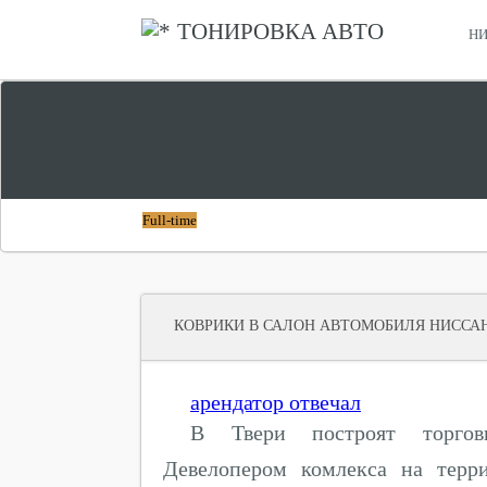
ТОНИРОВКА АВТО
НИ
СРАВНИТЬ ХОНДА СТЕПВАГОН И НИССАН СЕРЕНА
ЧТО ЛУЧШЕ
Full-time
КОВРИКИ В САЛОН АВТОМОБИЛЯ НИССА
арендатор отвечал
В Твери построят торгов
Девелопером комлекса на терр